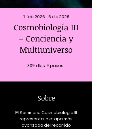
1 feb 2026 - 6 dic 2026
Cosmobiología III
– Conciencia y
Multiuniverso
309
309 días
9
9 pasos
días
pasos
Sobre
El Seminario Cosmobiología III
representa la etapa más
avanzada del recorrido