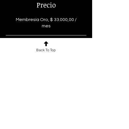
Precio
Membresía Oro, $ 33.000,00 /
mes
Compartir
Back To Top
Solicitar unirme